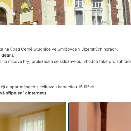
e
a na úpatí Černé Studnice ve Smržovce v Jizerských horách.
s dětmi
.
m na míčové hry, prolézačka se skluzavkou, vhodná také pro zahradn
ojí a apartmánech s celkovou kapacitou 15 lůžek.
é připojení k internetu
.