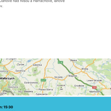
Janově nad Nisou a Harrachově, lanové
v.
n: 15:30