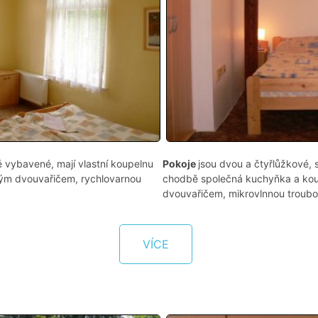
ě vybavené, mají vlastní koupelnu
Pokoje
jsou dvou a čtyřlůžkové,
kým dvouvařičem, rychlovarnou
chodbě společná kuchyňka a kou
dvouvařičem, mikrovlnnou troubou
VÍCE