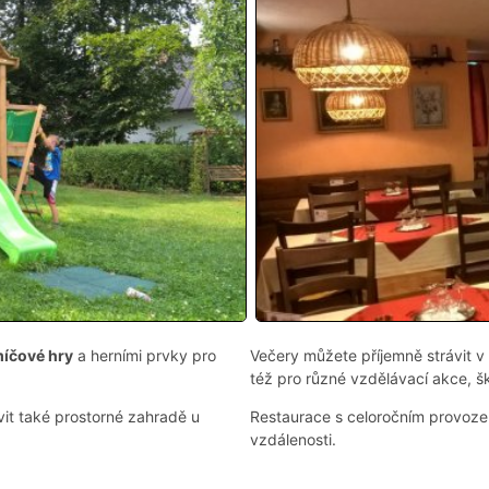
míčové hry
a herními prvky pro
Večery můžete příjemně strávit v
též pro různé vzdělávací akce, š
vit také prostorné zahradě u
Restaurace s celoročním provoz
vzdálenosti.