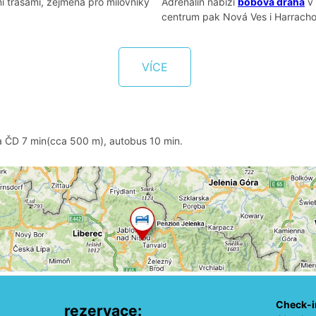
i trasami, zejména pro milovníky
Adrenalin nabízí
bobová dráha
v 
centrum pak Nová Ves i Harracho
VÍCE
 ČD 7 min(cca 500 m), autobus 10 min.
Check-i
rezervace: