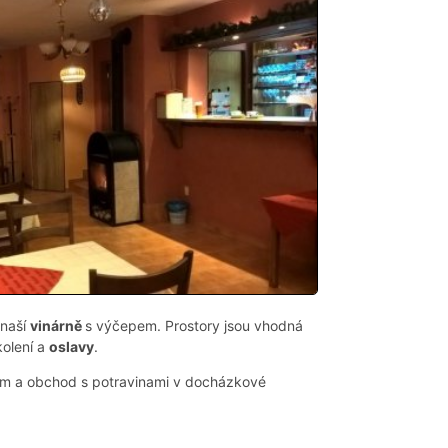
 naší
vinárně
s výčepem. Prostory jsou vhodná
kolení a
oslavy
.
em a obchod s potravinami v docházkové