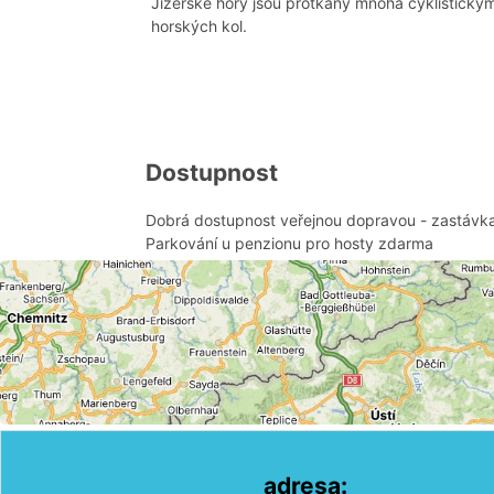
Jizerské hory jsou protkány mnoha cyklistickým
horských kol.
Dostupnost
Dobrá dostupnost veřejnou dopravou - zastávka
Parkování u penzionu pro hosty zdarma
adresa: